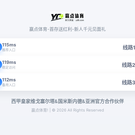
赢点体育-首存送红利-新人千元见面礼
115ms
线路
推荐入口
119ms
线路
稳定访问
112ms
线路
备用入口
西甲皇家维戈塞尔塔&国米斯内德&亚洲官方合作伙伴
赢点体育! | © 2026 All Rights Reserved